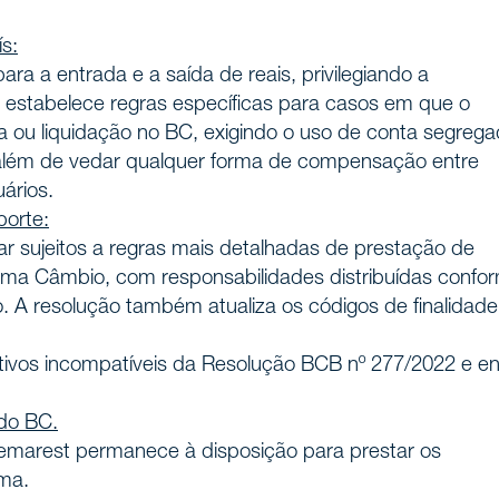
ionais
s:
as
ra a entrada e a saída de reais, privilegiando a
, estabelece regras específicas para casos em que o
a ou liquidação no BC, exigindo o uso de conta segrega
de atuação
, além de vedar qualquer forma de compensação entre
ários.
porte:
s
r sujeitos a regras mais detalhadas de prestação de
ema Câmbio, com responsabilidades distribuídas confo
o. A resolução também atualiza os códigos de finalidade
onosco
tivos incompatíveis da Resolução BCB nº 277/2022 e en
 do BC.
emarest permanece à disposição para prestar os
ema.