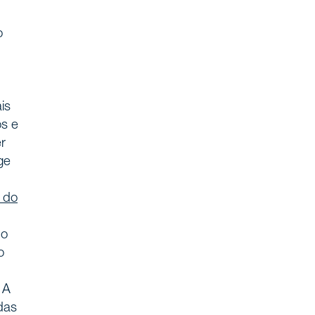
o
is
os e
r
ge
 do
no
o
 A
das