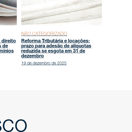
NÃO CATEGORIZADO
 direito
Reforma Tributária e locações:
s de
prazo para adesão de alíquotas
mínios
reduzida se esgota em 31 de
dezembro
19 de dezembro de 2025
sco