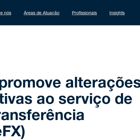
re nós
Áreas de Atuação
Profissionais
Insights
 promove alteraçõe
tivas ao serviço de
ansferência
eFX)