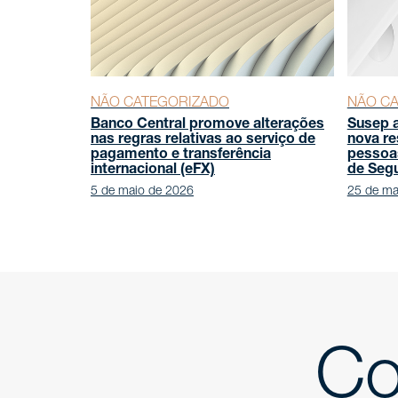
NÃO CATEGORIZADO
NÃO C
Banco Central promove alterações
Susep a
nas regras relativas ao serviço de
nova re
pagamento e transferência
pessoas
internacional (eFX)
de Seg
5 de maio de 2026
25 de ma
Co