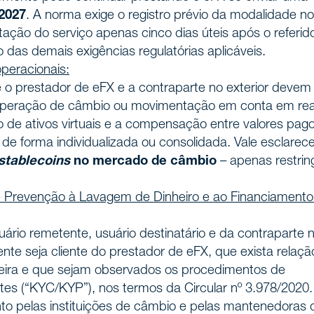
2027
. A norma exige o registro prévio da modalidade no
stação do serviço apenas cinco dias úteis após o referid
 das demais exigências regulatórias aplicáveis.
operacionais:
o prestador de eFX e a contraparte no exterior devem
 operação de câmbio ou movimentação em conta em rea
 de ativos virtuais e a compensação entre valores pag
 de forma individualizada ou consolidada. Vale esclarece
stablecoins
no mercado de câmbio
– apenas restrin
istória
e Prevenção à Lavagem de Dinheiro e ao Financiamento
nós
uário remetente, usuário destinatário e da contraparte 
ente seja cliente do prestador de eFX, que exista relaçã
geira e que sejam observados os procedimentos de
tes (“KYC/KYP”), nos termos da Circular nº 3.978/2020.
 pelas instituições de câmbio e pelas mantenedoras 