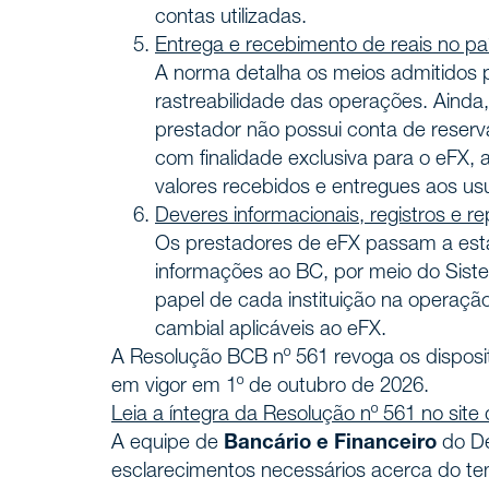
Profiss
contas utilizadas.
Entrega e recebimento de reais no paí
Carreir
A norma detalha os meios admitidos pa
rastreabilidade das operações. Ainda
prestador não possui conta de reserv
Áreas 
SERVIÇOS
com finalidade exclusiva para o eFX
valores recebidos e entregues aos usu
Deveres informacionais, registros e re
Insight
NOTÍCIAS
Os prestadores de eFX passam a esta
informações ao BC, por meio do Sist
papel de cada instituição na operaçã
Fale c
CONTATO
cambial aplicáveis ao eFX.
A Resolução BCB nº 561 revoga os disposi
em vigor em 1º de outubro de 2026.
Leia a íntegra da Resolução nº 561 no site
A equipe de
Bancário e Financeiro
do D
esclarecimentos necessários acerca do t