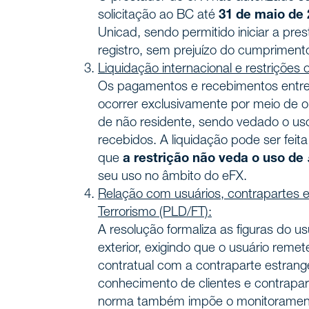
solicitação ao BC até
31 de maio de 
Unicad, sendo permitido iniciar a pre
registro, sem prejuízo do cumprimento
Liquidação internacional e restrições 
Os pagamentos e recebimentos entre 
ocorrer exclusivamente por meio de
de não residente, sendo vedado o uso
Home
recebidos. A liquidação pode ser feita
INÍCIO
que
a restrição não veda o uso de
seu uso no âmbito do eFX.
Nossa h
Relação com usuários, contrapartes 
NÓS, DEMAREST
Terrorismo (PLD/FT):
Sobre 
A resolução formaliza as figuras do us
exterior, exigindo que o usuário remet
contratual com a contraparte estran
Cultura
conhecimento de clientes e contrapar
norma também impõe o monitoramento