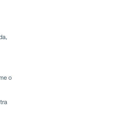
da,
rme o
tra