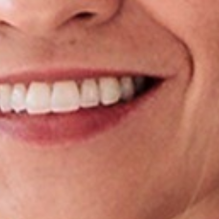
istória
nós
ionais
as
de atuação