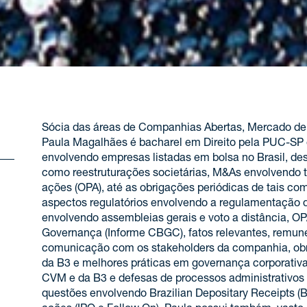
Sócia das áreas de Companhias Abertas, Mercado de C
Paula Magalhães é bacharel em Direito pela PUC-SP e
envolvendo empresas listadas em bolsa no Brasil, des
como reestruturações societárias, M&As envolvendo tr
ações (OPA), até as obrigações periódicas de tais c
aspectos regulatórios envolvendo a regulamentação 
envolvendo assembleias gerais e voto a distância, OP
Governança (Informe CBGC), fatos relevantes, remun
comunicação com os stakeholders da companhia, obr
da B3 e melhores práticas em governança corporati
CVM e da B3 e defesas de processos administrativo
questões envolvendo Brazilian Depositary Receipts (B