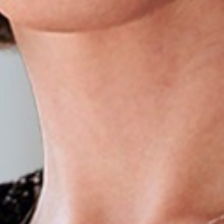
s
onosco