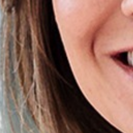
Home
INÍCIO
Nossa h
NÓS, DEMAREST
Sobre 
Cultura
Profiss
Carreir
Áreas 
SERVIÇOS