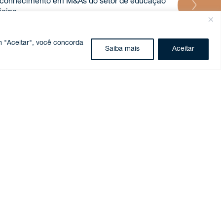
to conhecimento em M&As do setor de educação
icina.
m "Aceitar", você concorda
Saiba mais
Aceitar
 controle pelo Mubadala (retirada pela
de aproximadamente 40% na XP (aprox. R$29
icina do Brasil, em 7 aquisições, entre elas,
atólica de São Paulo (PUC-SP), São Paulo,
 Unigranrio (R$ 700 milhões).
hões na Vitru, maior instituição privada de
ompanhia do setor funerário, em operação
” da Morrow Sodali nas temporadas de