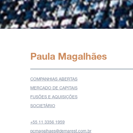
Paula Magalhães
COMPANHIAS ABERTAS
MERCADO DE CAPITAIS
FUSÕES E AQUISIÇÕES
SOCIETÁRIO
+55 11 3356 1959
pcmagalhaes@demarest.com.br