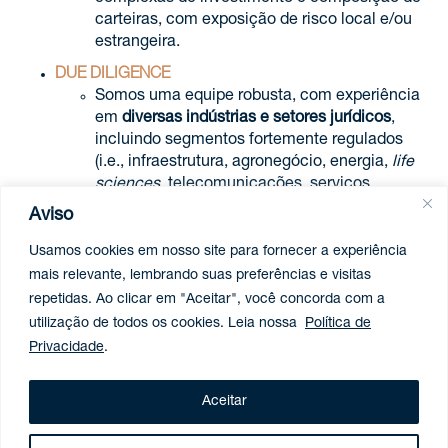
carteiras, com exposição de risco local e/ou
estrangeira.
DUE DILIGENCE
Somos uma equipe robusta, com experiência
em
diversas indústrias e setores jurídicos
,
incluindo segmentos fortemente regulados
(i.e., infraestrutura, agronegócio, energia,
life
sciences
, telecomunicações, serviços
financeiros, entre outros).
Aviso
EMPRESA DE GESTÃO E QUESTÕES DE
Usamos cookies em nosso site para fornecer a experiência
COMPENSAÇÃO
mais relevante, lembrando suas preferências e visitas
Estruturação de
empresas de gestão
repetidas. Ao clicar em "Aceitar", você concorda com a
(management
companies
), realização de
utilização de todos os cookies. Leia nossa
Política de
acordos de juros passivos e compensação
e
Privacidade
.
tratativas de
questões fiscais
relacionadas.
NEGOCIAÇÃO E INVESTIMENTO
Aceitar
Histórico diferenciado e capacidades
sofisticadas de M&A
em uma ampla gama de
transações corporativas e combinações de