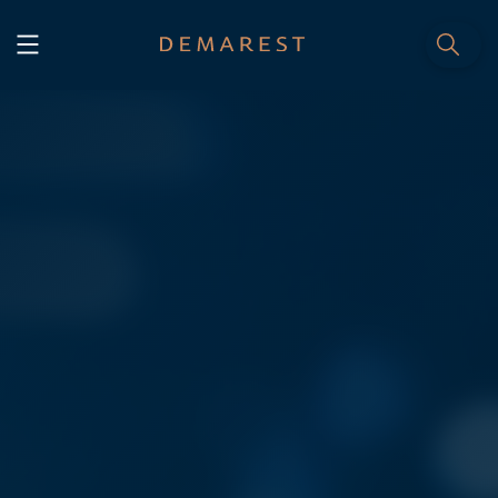
INÍCIO
Home
NÓS, DEMAREST
Nossa história
Sobre nós
Cultura
Profissionais
Carreiras
SERVIÇOS