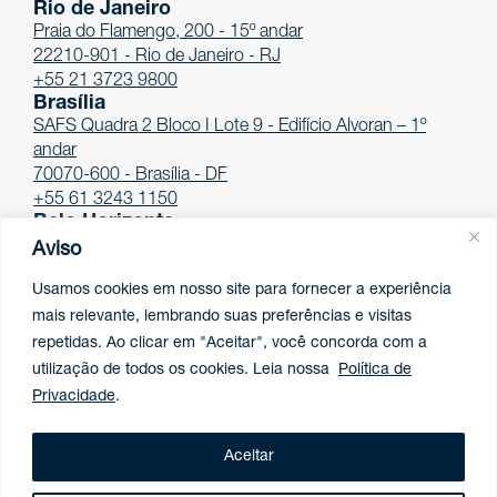
Rio de Janeiro
Praia do Flamengo, 200 - 15º andar
22210-901 - Rio de Janeiro - RJ
+55 21 3723 9800
Brasília
SAFS Quadra 2 Bloco I Lote 9 - Edifício Alvoran – 1º
andar
70070-600 - Brasília - DF
+55 61 3243 1150
Belo Horizonte
Av. Afonso Pena, 4.100 - 12º andar
Aviso
30130-009 - Belo Horizonte - MG
Usamos cookies em nosso site para fornecer a experiência
+55 31 3261-7747
mais relevante, lembrando suas preferências e visitas
repetidas. Ao clicar em "Aceitar", você concorda com a
utilização de todos os cookies. Leia nossa
Política de
Privacidade
.
Gerenciamento de Dados
Aceitar
Termos de uso
Política de privacidade
Pessoais (LGPD)