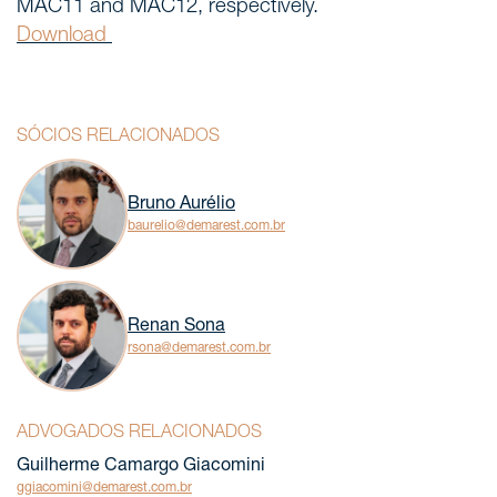
MAC11 and MAC12, respectively.
Áreas de atuação
Download
NOTÍCIAS
SÓCIOS RELACIONADOS
Insights
CONTATO
Bruno Aurélio
baurelio@demarest.com.br
Fale conosco
Renan Sona
rsona@demarest.com.br
ADVOGADOS RELACIONADOS
Guilherme Camargo Giacomini
ggiacomini@demarest.com.br