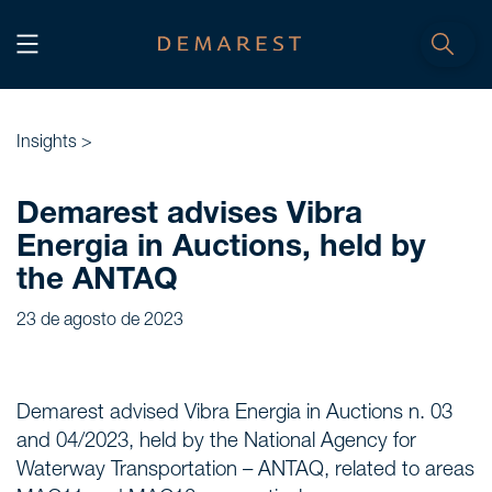
INÍCIO
Home
Insights >
NÓS, DEMAREST
Demarest advises Vibra
Energia in Auctions, held by
Nossa história
the ANTAQ
Sobre nós
23 de agosto de 2023
Cultura
Profissionais
Carreiras
Demarest advised Vibra Energia in Auctions n. 03
and 04/2023, held by the National Agency for
SERVIÇOS
Waterway Transportation – ANTAQ, related to areas