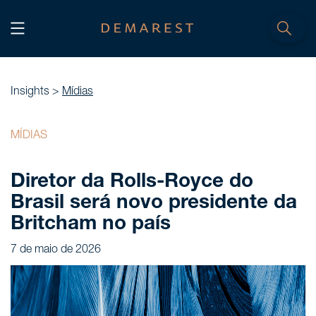
INÍCIO
Home
Insights >
Mídias
NÓS, DEMAREST
MÍDIAS
Nossa história
Diretor da Rolls-Royce do
Sobre nós
Brasil será novo presidente da
Cultura
Britcham no país
Profissionais
7 de maio de 2026
Carreiras
SERVIÇOS