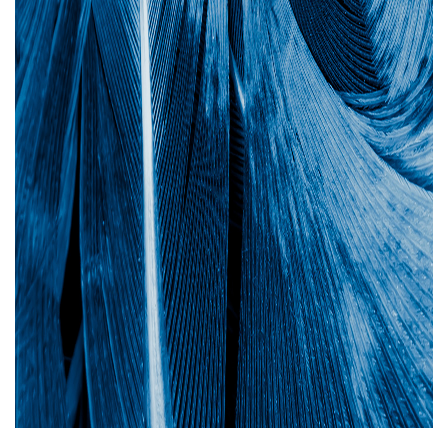
Áreas de atuação
NOTÍCIAS
Insights
CONTATO
Fale conosco