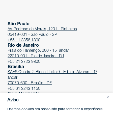
São Paulo
Av. Pedroso de Morais, 1201 - Pinheiros
05419-001 - São Paulo - SP
+55 11 3356 1800
Rio de Janeiro
Praia do Flamengo, 200 - 15º andar
22210-901 - Rio de Janeiro - RJ
+55 21 3723 9800
Brasília
SAFS Quadra 2 Bloco I Lote 9 - Edifício Alvoran – 1º
andar
70070-600 - Brasília - DF
+55 61 3243 1150
Belo Horizonte
Av. Afonso Pena, 4.100 - 12º andar
Aviso
30130-009 - Belo Horizonte - MG
Usamos cookies em nosso site para fornecer a experiência
+55 31 3261-7747