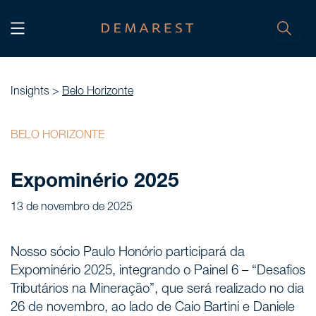
INÍCIO
Home
Insights >
Belo Horizonte
NÓS, DEMAREST
BELO HORIZONTE
Nossa história
Expominério 2025
Sobre nós
13 de novembro de 2025
Cultura
Profissionais
Nosso sócio Paulo Honório participará da
Carreiras
Expominério 2025, integrando o Painel 6 – “Desafios
Tributários na Mineração”, que será realizado no dia
SERVIÇOS
26 de novembro, ao lado de Caio Bartini e Daniele