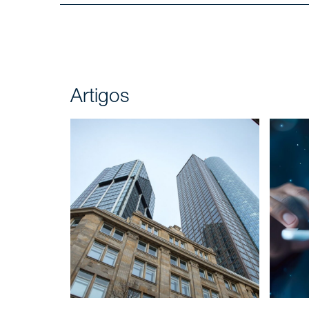
Carreir
Áreas 
SERVIÇOS
Artigos
Insight
NOTÍCIAS
Fale c
CONTATO