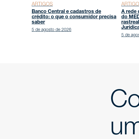
ARTIGOS
ARTIG
Banco Central e cadastros de
A rede 
crédito: o que o consumidor precisa
do MED 
saber
rastrea
Jurídic
5 de agosto de 2026
5 de ago
Co
um