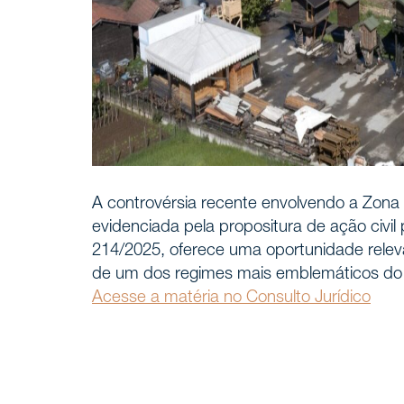
Home
INÍCIO
Nossa h
A controvérsia recente envolvendo a Zona 
NÓS, DEMAREST
evidenciada pela propositura de ação civil
214/2025, oferece uma oportunidade relevan
Sobre 
de um dos regimes mais emblemáticos do si
Acesse a matéria no Consulto Jurídico
Cultura
Profiss