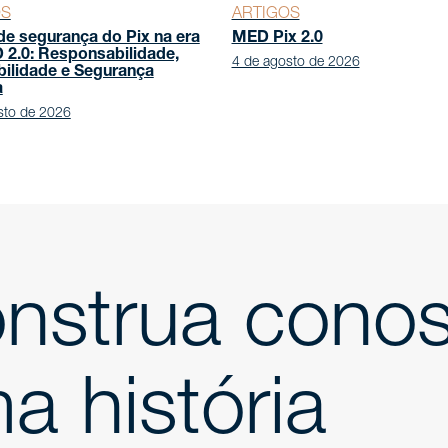
OS
ARTIGOS
de segurança do Pix na era
MED Pix 2.0
2.0: Responsabilidade,
4 de agosto de 2026
bilidade e Segurança
a
sto de 2026
nstrua cono
a história