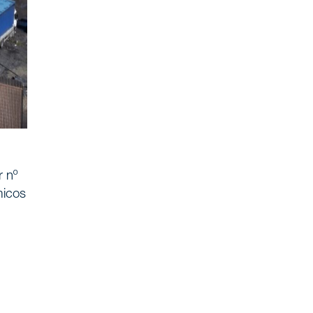
r nº
micos