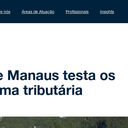
re nós
Áreas de Atuação
Profissionais
Insights
e Manaus testa os
rma tributária