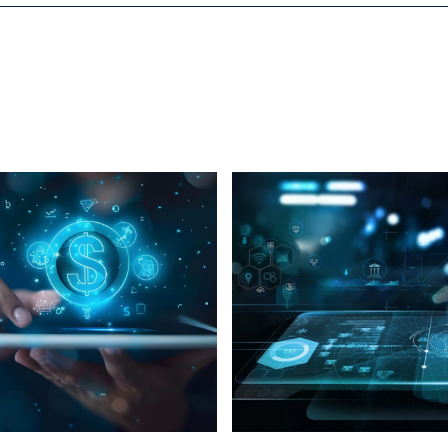
as
de atuação
s
onosco