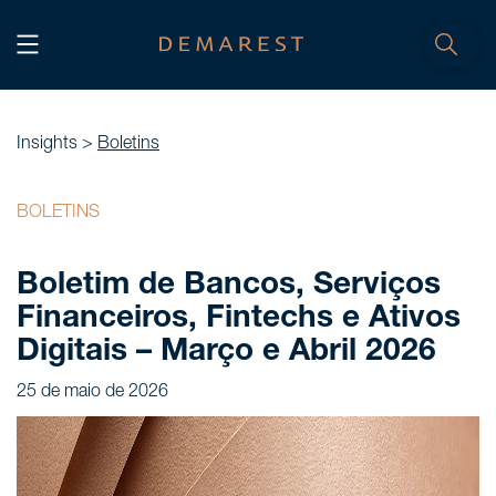
INÍCIO
Home
Insights >
Boletins
NÓS, DEMAREST
BOLETINS
Nossa história
Boletim de Bancos, Serviços
Sobre nós
Financeiros, Fintechs e Ativos
Cultura
Digitais – Março e Abril 2026
Profissionais
25 de maio de 2026
Carreiras
SERVIÇOS