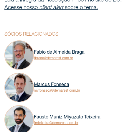
Leia a íntegra da Resolução nº 561 no site do BC.
Acesse nosso
client alert
sobre o tema.
SÓCIOS RELACIONADOS
Fabio de Almeida Braga
fbraga@demarest.com.br
Marcus Fonseca
mvfonseca@demarest.com.br
Fausto Muniz Miyazato Teixeira
fmteixeira@demarest.com.br