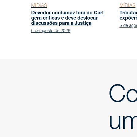
MÍDIAS
MÍDIAS
Devedor contumaz fora do Carf
Tributa
gera críticas e deve deslocar
expõem 
discussões para a Justiça
5 de ago
6 de agosto de 2026
Co
um