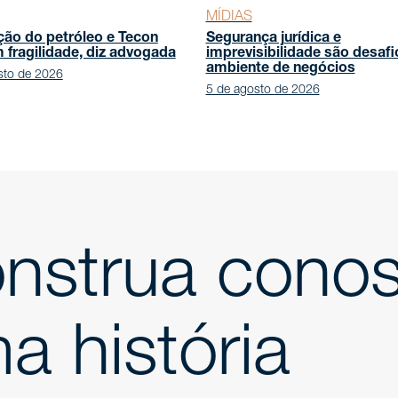
MÍDIAS
ção do petróleo e Tecon
Segurança jurídica e
fragilidade, diz advogada
imprevisibilidade são desafi
ambiente de negócios
sto de 2026
5 de agosto de 2026
nstrua cono
a história