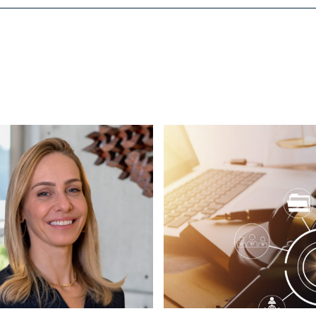
as
de atuação
s
onosco