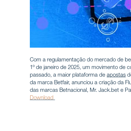
Home
INÍCIO
Com a regulamentação do mercado de bets 
Nossa h
NÓS, DEMAREST
1º de janeiro de 2025, um movimento de c
passado, a maior plataforma de
apostas
do
Sobre 
da marca Betfair, anunciou a criação da Fl
das marcas Betnacional, Mr. Jack.bet e Pag
Cultura
Download
Profiss