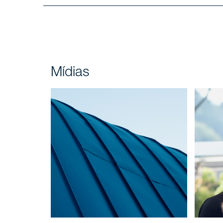
Carreir
Áreas 
SERVIÇOS
Mídias
Insight
NOTÍCIAS
Fale c
CONTATO