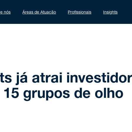
re nós
Áreas de Atuação
Profissionais
Insights
 já atrai investido
á 15 grupos de olho