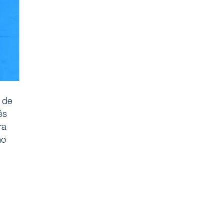
 de
ês
ra
no