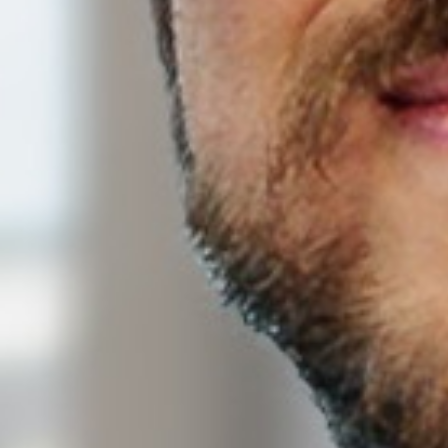
Sobre 
Cultura
Profiss
Carreir
Áreas 
SERVIÇOS
Insight
NOTÍCIAS