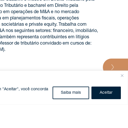
o Tributário e bacharel em Direito pela
ção em operações de M&A e no mercado
ia em planejamentos fiscais, operações
 societárias e private equity. Trabalha com
&A nos seguintes setores: financeiro, imobiliário,
Também representa contribuintes em litígios
rofessor de tributário convidado em cursos de:
M).
m "Aceitar", você concorda
 como: Banco Citibank, Banco Itaú Unibanco,
Saiba mais
Aceitar
ill Lynch, Banco Brasil Plural, Banco BTG
y e NDB.
idential.
os com estruturas de escoamento de
io Vargas (FGV-SP), São Paulo, Brasil (2021)