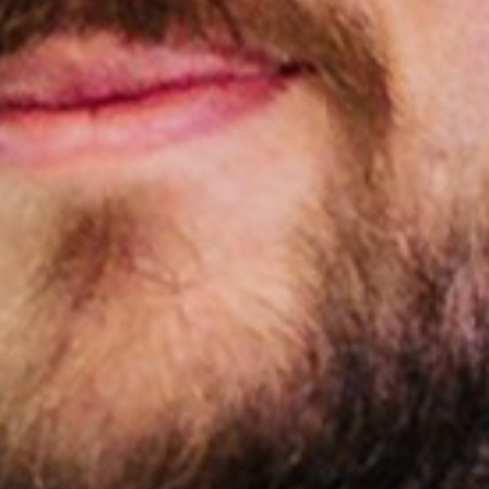
nós
ionais
as
de atuação
s