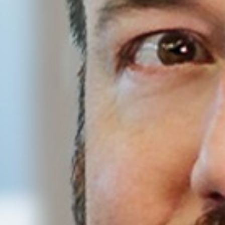
Home
INÍCIO
Nossa h
NÓS, DEMAREST