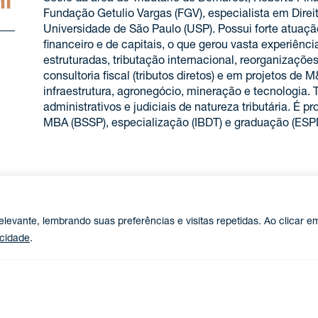
ni
Fundação Getulio Vargas (FGV), especialista em Direit
Universidade de São Paulo (USP). Possui forte atua
financeiro e de capitais, o que gerou vasta experiênc
estruturadas, tributação internacional, reorganizações
consultoria fiscal (tributos diretos) e em projetos de M
infraestrutura, agronegócio, mineração e tecnologia. 
administrativos e judiciais de natureza tributária. É p
MBA (BSSP), especialização (IBDT) e graduação (ESP
Experiências
levante, lembrando suas preferências e visitas repetidas. Ao clicar e
Assessorou diversas instituições financeiras, tais
acidade
.
Banco Itaú BBA, BNP Paribas, Bank of America Merr
Pactual, Banco Brasil Plural, Banco Morgan Stanle
Formação Acadêmica
Assessorou a MRV na aquisição de 51% da AHS Res
Assessorou a Vale em aspectos fiscais relacionad
Mestrado em Direito Tributário pela Fundação Getul