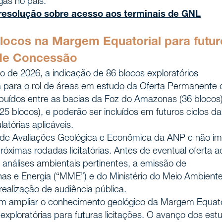
gás no país.
 resolução sobre acesso aos terminais de GNL
locos na Margem Equatorial para futur
 de Concessão
o de 2026, a indicação de 86 blocos exploratórios
ra para o rol de áreas em estudo da Oferta Permanente 
buídos entre as bacias da Foz do Amazonas (36 blocos)
25 blocos), e poderão ser incluídos em futuros ciclos da
tórias aplicáveis.
o de Avaliações Geológica e Econômica da ANP e não im
óximas rodadas licitatórias. Antes de eventual oferta a
 análises ambientais pertinentes, a emissão de
nas e Energia (“MME”) e do Ministério do Meio Ambient
alização de audiência pública.
io em ampliar o conhecimento geológico da Margem Equato
 exploratórias para futuras licitações. O avanço dos est