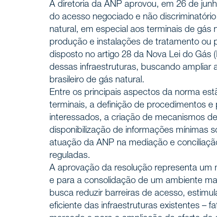
A diretoria da ANP aprovou, em 26 de junh
Carreir
do acesso negociado e não discriminatório 
natural, em especial aos terminais de gás 
produção e instalações de tratamento ou 
Áreas 
disposto no artigo 28 da Nova Lei do Gás (L
SERVIÇOS
dessas infraestruturas, buscando ampliar 
brasileiro de gás natural.
Insight
NOTÍCIAS
Entre os principais aspectos da norma es
terminais, a definição de procedimentos e
interessados, a criação de mecanismos de
Fale c
CONTATO
disponibilização de informações mínimas 
atuação da ANP na mediação e conciliação 
reguladas.
A aprovação da resolução representa um 
e para a consolidação de um ambiente mais
busca reduzir barreiras de acesso, estimula
eficiente das infraestruturas existentes –