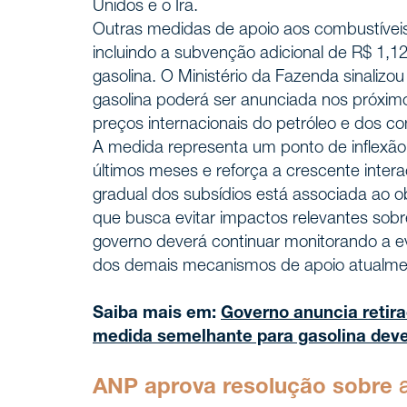
Unidos e o Irã.
Outras medidas de apoio aos combustívei
incluindo a subvenção adicional de R$ 1,12 p
gasolina. O Ministério da Fazenda sinaliz
gasolina poderá ser anunciada nos próximo
preços internacionais do petróleo e dos 
A medida representa um ponto de inflexão
Home
INÍCIO
últimos meses e reforça a crescente interaçã
gradual dos subsídios está associada ao o
que busca evitar impactos relevantes sob
Nossa h
NÓS, DEMAREST
governo deverá continuar monitorando a evo
dos demais mecanismos de apoio atualmen
Sobre 
Saiba mais em:
Governo anuncia retira
Cultura
medida semelhante para gasolina deve
Profiss
ANP aprova resolução sobre