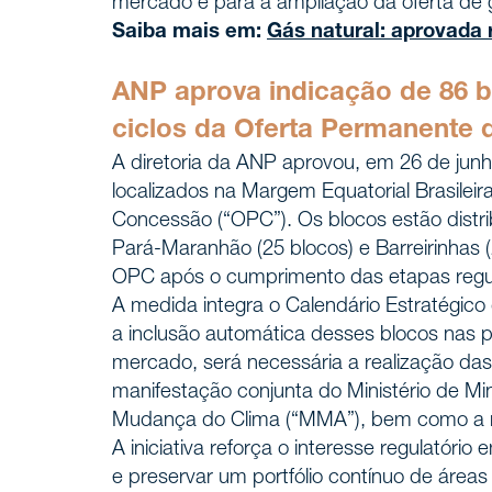
mercado e para a ampliação da oferta de 
Saiba mais em:
Gás natural: aprovada
ANP aprova indicação de 86 b
ciclos da Oferta Permanente
A diretoria da ANP aprovou, em 26 de junh
localizados na Margem Equatorial Brasilei
Concessão (“OPC”). Os blocos estão distri
Pará-Maranhão (25 blocos) e Barreirinhas (
OPC após o cumprimento das etapas regula
A medida integra o Calendário Estratégic
a inclusão automática desses blocos nas pr
mercado, será necessária a realização das
manifestação conjunta do Ministério de Mi
Mudança do Clima (“MMA”), bem como a re
A iniciativa reforça o interesse regulatór
e preservar um portfólio contínuo de áreas