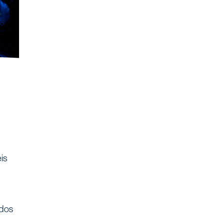
is
ados