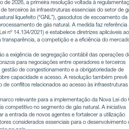
o de 2026, a primeira resolução voltada à regulamenta
as
de terceiros às infraestruturas essenciais do setor de g
natural liquefeito (“GNL”), gasodutos de escoamento da
processamento de gás natural. A medida faz referência
de atuação
ei nº 14.134/2021) e estabelece diretrizes aplicáveis a
a transparência, a competição e a eficiência do mercad
s
tão a exigência de segregação contábil das operações 
 prazos para negociações entre operadores e terceiros
 gestão de congestionamento e a obrigatoriedade de
onosco
sobre capacidade e acesso. A resolução também prevê
de conflitos relacionados ao acesso às infraestruturas
marco relevante para a implementação da Nova Lei do
 competitivo no segmento de gás natural. A iniciativa
r a entrada de novos agentes e fortalecer a utilização
 fatores considerados essenciais para o desenvolvimento