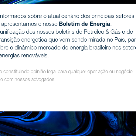
nformados sobre o atual cenário dos principais setores
s, apresentamos o nosso
Boletim de Energia
.
 unificação dos nossos boletins de Petróleo & Gás e de
transição energética que vem sendo mirada no País, pa
re o dinâmico mercado de energia brasileiro nos setor
 energias renováveis.
ão constituindo opinião legal para qualquer oper ação ou negócio
tato com nossos advogados.