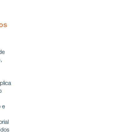
os
de
,
plica
o
e e
rial
udos