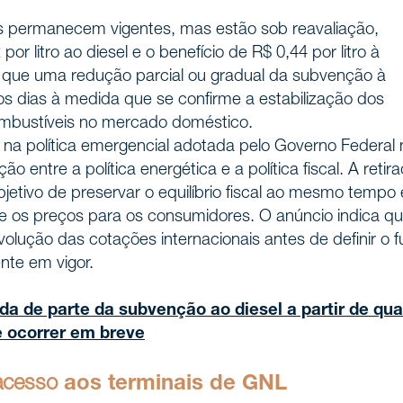
s permanecem vigentes, mas estão sob reavaliação,
or litro ao diesel e o benefício de R$ 0,44 por litro à
ou que uma redução parcial ou gradual da subvenção à
s dias à medida que se confirme a estabilização dos
combustíveis no mercado doméstico.
 na política emergencial adotada pelo Governo Federal 
o entre a política energética e a política fiscal. A retir
bjetivo de preservar o equilíbrio fiscal ao mesmo tempo
re os preços para os consumidores. O anúncio indica qu
istória
lução das cotações internacionais antes de definir o f
te em vigor.
nós
da de parte da subvenção ao diesel a partir de qua
 ocorrer em breve
ionais
acesso
aos terminais de GNL