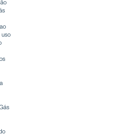
ção
ás
 ao
o uso
o
dos
 a
 Gás
 do