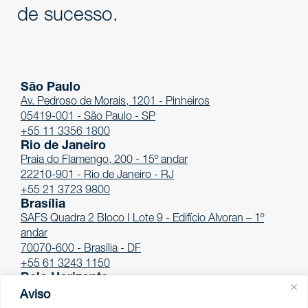
de sucesso.
São Paulo
Av. Pedroso de Morais, 1201 - Pinheiros
05419-001 - São Paulo - SP
+55 11 3356 1800
Rio de Janeiro
Praia do Flamengo, 200 - 15º andar
22210-901 - Rio de Janeiro - RJ
+55 21 3723 9800
Brasília
SAFS Quadra 2 Bloco I Lote 9 - Edifício Alvoran – 1º
andar
70070-600 - Brasília - DF
+55 61 3243 1150
Belo Horizonte
Av. Afonso Pena, 4.100 - 12º andar
Aviso