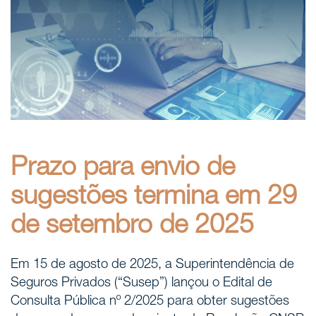
Áreas de atuação
NOTÍCIAS
Insights
CONTATO
Prazo para envio de
Fale conosco
sugestões termina em 29
de setembro de 2025
Em 15 de agosto de 2025, a Superintendência de
Seguros Privados (“Susep”) lançou o Edital de
Consulta Pública nº 2/2025 para obter sugestões