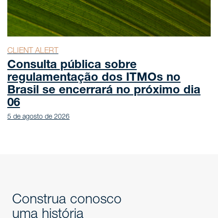
CLIENT ALERT
ca sobre
Marco Civil da I
o dos ITMOs no
regras entram e
rará no próximo dia
abordagem proat
3 de agosto de 2026
Construa conosco
uma história