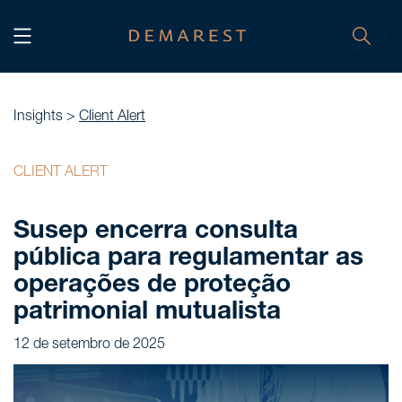
INÍCIO
Home
Insights >
Client Alert
NÓS, DEMAREST
CLIENT ALERT
Nossa história
Susep encerra consulta
Sobre nós
pública para regulamentar as
Cultura
operações de proteção
Profissionais
patrimonial mutualista
Carreiras
12 de setembro de 2025
SERVIÇOS