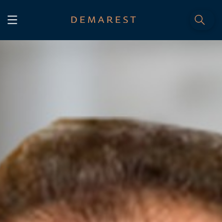
INÍCIO
Home
NÓS, DEMAREST
Nossa história
Sobre nós
Cultura
Profissionais
Carreiras
SERVIÇOS