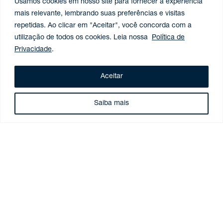
Usamos cookies em nosso site para fornecer a experiência
mais relevante, lembrando suas preferências e visitas
BOLETINS
repetidas. Ao clicar em "Aceitar", você concorda com a
Boletim Tributário, Previdenciário e Aduaneiro – Junho
utilização de todos os cookies. Leia nossa
Política de
2026
Privacidade
.
13 de julho de 2026
Aceitar
Saiba mais
BOLETINS