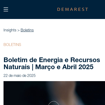
INÍCIO
Home
Insights >
Boletins
NÓS, DEMAREST
BOLETINS
Nossa história
Boletim de Energia e Recursos
Sobre nós
Naturais | Março e Abril 2025
Cultura
22 de maio de 2025
Profissionais
Carreiras
SERVIÇOS