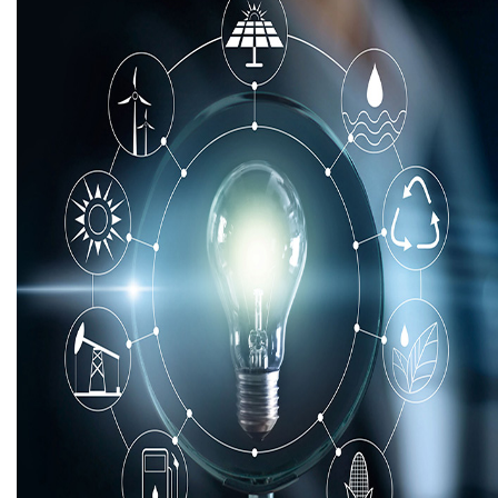
Áreas de atuação
NOTÍCIAS
Insights
CONTATO
Fale conosco