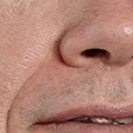
istória
nós