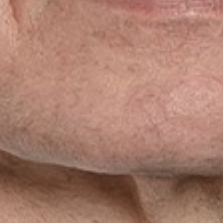
ionais
as
de atuação
s
onosco