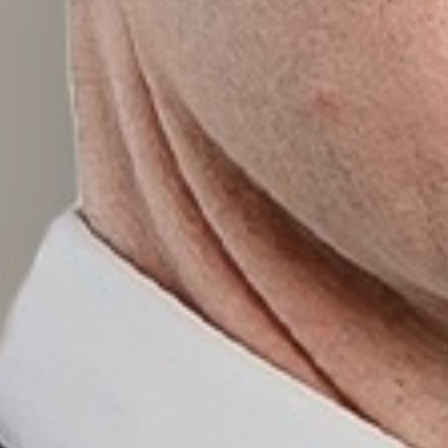
Cultura
Profiss
Carreir
Áreas 
SERVIÇOS
Insight
NOTÍCIAS
Fale c
CONTATO