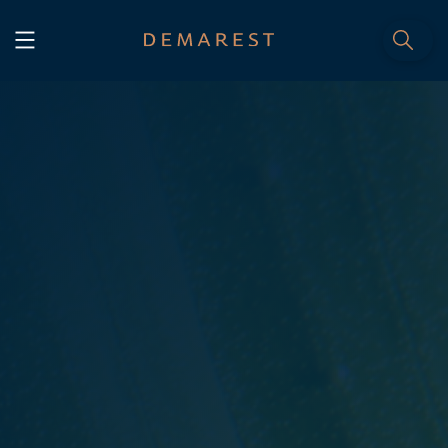
INÍCIO
Home
NÓS, DEMAREST
Nossa história
Sobre nós
Cultura
Profissionais
Carreiras
SERVIÇOS