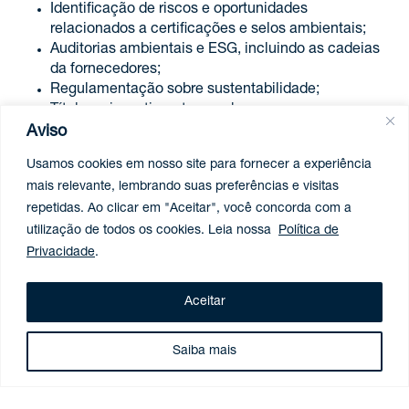
Identificação de riscos e oportunidades
relacionados a certificações e selos ambientais;
Auditorias ambientais e ESG, incluindo as cadeias
da fornecedores;
Regulamentação sobre sustentabilidade;
Títulos e investimentos verdes;
Aviso
Social
Usamos cookies em nosso site para fornecer a experiência
Saúde e segurança dos funcionários e da
mais relevante, lembrando suas preferências e visitas
população;
repetidas. Ao clicar em "Aceitar", você concorda com a
Direitos humanos;
utilização de todos os cookies. Leia nossa
Política de
Escravidão moderna;
Privacidade
.
Tráfico e trabalho infantil;
Envolvimento das partes interessadas e da
comunidade;
Aceitar
Melhoria da qualidade de vida;
Relações com funcionários, clientes e cadeia de
Saiba mais
fornecedores;
Zonas de conflito;
Verificação de medidas e elaboração de plano de