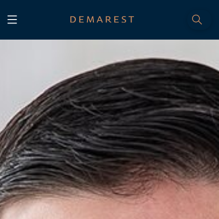
INÍCIO
Home
NÓS, DEMAREST
Nossa história
Sobre nós
Cultura
Profissionais
Carreiras
SERVIÇOS