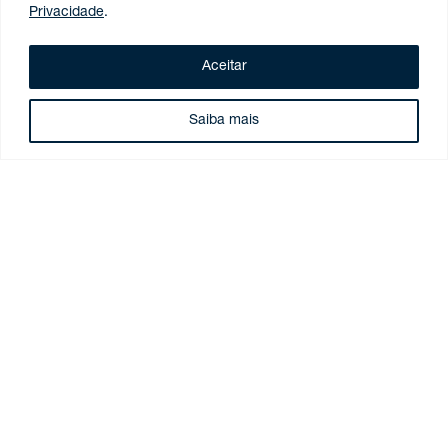
Privacidade
.
Aceitar
ARTIGOS
Saiba mais
Funai regulamenta anuência de obras e serviços em
terras indígenas
27 de julho de 2026