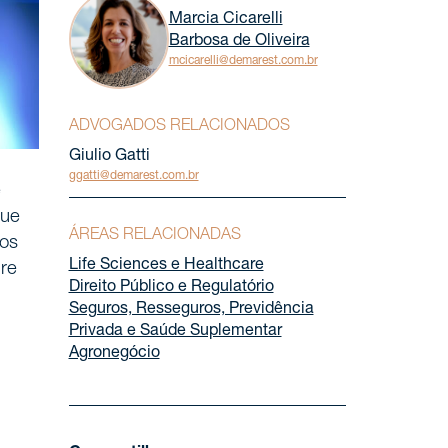
Marcia Cicarelli
Barbosa de Oliveira
mcicarelli@demarest.com.br
ADVOGADOS RELACIONADOS
Giulio Gatti
ggatti@demarest.com.br
e
que
ÁREAS RELACIONADAS
dos
Life Sciences e Healthcare
re
Direito Público e Regulatório
Seguros, Resseguros, Previdência
Privada e Saúde Suplementar
Agronegócio