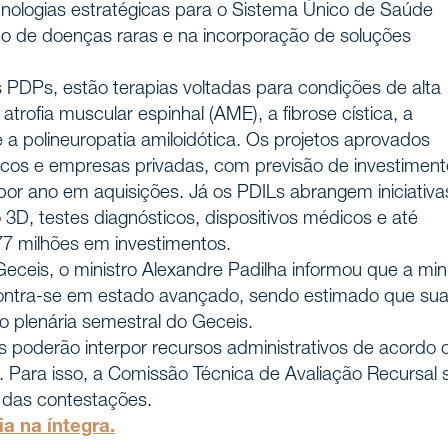
nologias estratégicas para o Sistema Único de Saúde
to de doenças raras e na incorporação de soluções
DPs, estão terapias voltadas para condições de alta
trofia muscular espinhal (AME), a fibrose cística, a
 a polineuropatia amiloidótica. Os projetos aprovados
licos e empresas privadas, com previsão de investimen
por ano em aquisições. Já os PDILs abrangem iniciativ
ão 3D, testes diagnósticos, dispositivos médicos e até
istória
77 milhões em investimentos.
Geceis, o ministro Alexandre Padilha informou que a mi
contra-se em estado avançado, sendo estimado que su
nós
o plenária semestral do Geceis.
 poderão interpor recursos administrativos de acordo
. Para isso, a Comissão Técnica de Avaliação Recursal 
o das contestações.
ionais
ia na íntegra
.