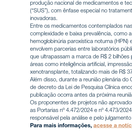
produção nacional de medicamentos e tec
(“SUS”), com ênfase especial no tratamen
inovadoras.
Entre os medicamentos contemplados nas P
complexidade e baixa prevalência, como a a
hemoglobinúria paroxística noturna (HPN) e
envolvem parcerias entre laboratórios púb
Home
INÍCIO
que ultrapassam a marca de R$ 2 bilhões 
áreas como inteligência artificial, impress
Nossa h
xenotransplante, totalizando mais de R$ 3
NÓS, DEMAREST
Além disso, durante a reunião plenária do 
de decreto da Lei de Pesquisa Clínica en
Sobre 
publicação ocorra antes da próxima reuniã
Os proponentes de projetos não aprovados
Cultura
as Portarias nº 4.472/2024 e nº 4.473/2024
responsável pela análise e pelo julgament
Profiss
Para mais informações,
acesse a notíc