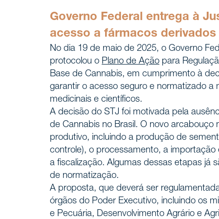
Carreir
Governo Federal entrega à Ju
acesso a fármacos derivados
No dia 19 de maio de 2025, o Governo Fed
Áreas 
SERVIÇOS
protocolou o
Plano de Ação
para Regulaçã
Base de Cannabis, em cumprimento à decisã
garantir o acesso seguro e normatizado a
Insight
NOTÍCIAS
medicinais e científicos.
A decisão do STJ foi motivada pela ausên
de Cannabis no Brasil. O novo arcabouço 
Fale c
CONTATO
produtivo, incluindo a produção de sement
controle), o processamento, a importação e
a fiscalização. Algumas dessas etapas já 
de normatização.
A proposta, que deverá ser regulamentada 
órgãos do Poder Executivo, incluindo os mi
e Pecuária, Desenvolvimento Agrário e Agri