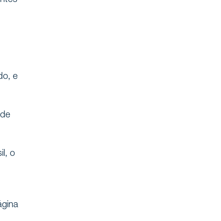
do, e
 de
l, o
ágina