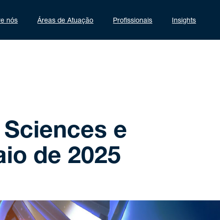
re nós
Áreas de Atuação
Profissionais
Insights
e Sciences e
aio de 2025