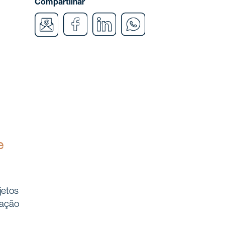
Compartilhar
e
jetos
vação