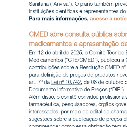
Sanitária (“Anvisa”). O plano também prev
instituições científicas e representantes do
Para mais informações,
acesse a notíc
CMED abre consulta pública sobre
medicamentos e apresentação de
Em 12 de abril de 2025, o Comitê Técnic
Medicamentos (“CTE/CMED”), publicou a C
contribuições sobre a Resolução CMED nº 2
para definição de preços de produtos nov
art. 7º da
Lei nº 10.742
, de 06 de outubro 
Documento Informativo de Preços (“DIP”).
Além disso, o comitê convidou profissionai
farmacêutica, pesquisadores, órgãos gov
interessados, por meio de
edital de cham
sugestões sobre a publicação de preços d
compreender como essa obrigação tem sido