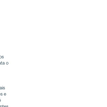
os
ata o
ais
es e
é
entes