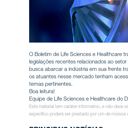
O Boletim de Life Sciences e Healthcare tr
legislações recentes relacionados ao setor 
busca abarcar a indústria em sua frente tr
os atuantes nesse mercado tenham acesso 
temas pertinentes.
Boa leitura!
Equipe de Life Sciences e Healthcare do
Este material tem caráter informativo, e não deve 
específico poderá ser prestado por um de nossos