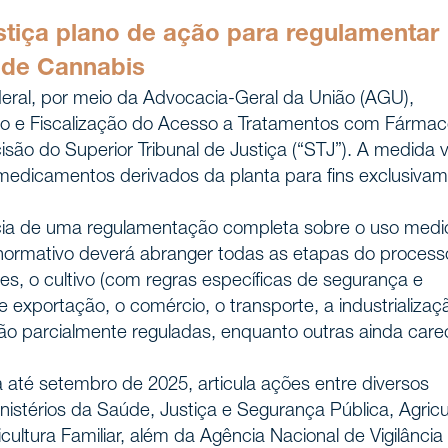
as
stiça plano de ação para regulamentar
 de Cannabis
eral, por meio da Advocacia-Geral da União (AGU),
de atuação
o e Fiscalização do Acesso a Tratamentos com Fármac
o do Superior Tribunal de Justiça (“STJ”). A medida v
 medicamentos derivados da planta para fins exclusiva
s
cia de uma regulamentação completa sobre o uso medic
normativo deverá abranger todas as etapas do process
onosco
es, o cultivo (com regras específicas de segurança e
 exportação, o comércio, o transporte, a industrializaç
são parcialmente reguladas, enquanto outras ainda car
até setembro de 2025, articula ações entre diversos
nistérios da Saúde, Justiça e Segurança Pública, Agricu
cultura Familiar, além da Agência Nacional de Vigilância