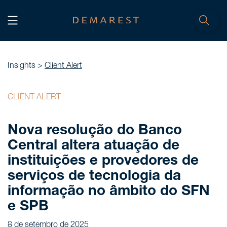
INÍCIO
Home
Insights >
Client Alert
NÓS, DEMAREST
CLIENT ALERT
Nossa história
Nova resolução do Banco
Sobre nós
Central altera atuação de
Cultura
instituições e provedores de
Profissionais
serviços de tecnologia da
Carreiras
informação no âmbito do SFN
e SPB
SERVIÇOS
8 de setembro de 2025