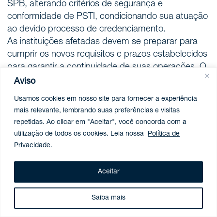
SPB, alterando critérios de segurança e
conformidade de PSTI, condicionando sua atuação
ao devido processo de credenciamento.
As instituições afetadas devem se preparar para
cumprir os novos requisitos e prazos estabelecidos
para garantir a continuidade de suas operações. O
acompanhamento de aspectos jurídicos e
Aviso
regulatórios é fundamental para mitigar riscos e
Usamos cookies em nosso site para fornecer a experiência
garantir a conformidade da operação.
mais relevante, lembrando suas preferências e visitas
As equipes de Bancário e Financeiro e Blockchain e
repetidas. Ao clicar em "Aceitar", você concorda com a
Ativos Digitais do Demarest permanecem à
utilização de todos os cookies. Leia nossa
Política de
disposição para auxiliar clientes e parceiros com os
Privacidade
.
esclarecimentos necessários sobre o tema.
Aceitar
Saiba mais
SÓCIOS RELACIONADOS