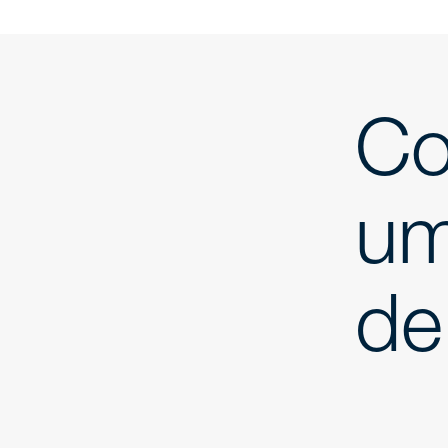
Co
um
de