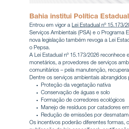
Bahia institui Política Estad
Entrou em vigor a
Lei Estadual nº 15.173/
Serviços Ambientais (PSA) e o Programa E
nova legislação também revoga a Lei Estad
o Pepsa.
A Lei Estadual nº 15.173/2026 reconhece e
monetários, a provedores de serviços ambien
comunitários – pela manutenção, recupera
Dentre os serviços ambientais abrangidos
Home
Proteção da vegetação nativa
INÍCIO
Conservação de águas e solo
Formação de corredores ecológicos
Nossa h
Manejo de resíduos por catadores em
NÓS, DEMAREST
Redução de emissões por desmatam
Sobre 
Os incentivos poderão diferentes formas, c