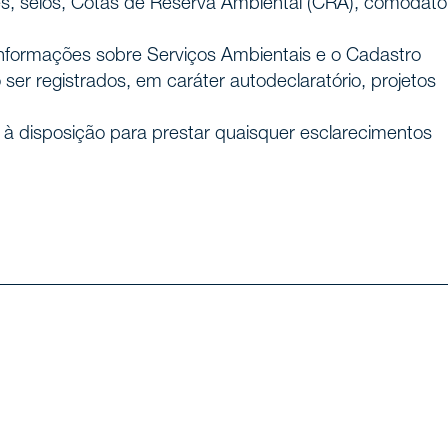
ções, selos, Cotas de Reserva Ambiental (CRA), comodato
Informações sobre Serviços Ambientais e o Cadastro
er registrados, em caráter autodeclaratório, projetos
ionais
à disposição para prestar quaisquer esclarecimentos
as
de atuação
s
onosco