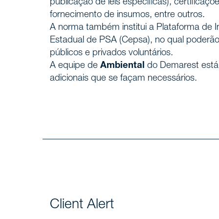
publicação de leis específicas), certifica
Cultura
fornecimento de insumos, entre outros.
A norma também institui a Plataforma de 
Estadual de PSA (Cepsa), no qual poderão s
Profiss
públicos e privados voluntários.
A equipe de
Ambiental
do Demarest está 
Carreir
adicionais que se façam necessários.
Áreas 
SERVIÇOS
Insight
NOTÍCIAS
Fale c
CONTATO
Client Alert