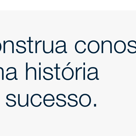
nstrua cono
a história
 sucesso.